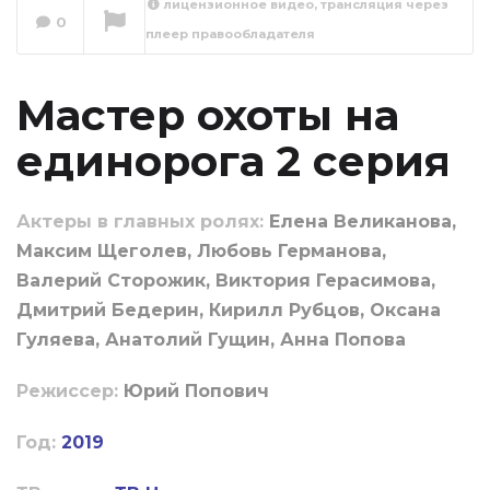
лицензионное видео, трансляция через
0
плеер правообладателя
Мастер охоты на
единорога 3 серия
Сейчас вы смотрите
Мастер охоты на
единорога 2 серия
Актеры в главных ролях:
Елена Великанова,
Максим Щеголев, Любовь Германова,
Валерий Сторожик, Виктория Герасимова,
Дмитрий Бедерин, Кирилл Рубцов, Оксана
Гуляева, Анатолий Гущин, Анна Попова
Режиссер:
Юрий Попович
Год:
2019