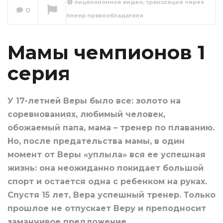
лицензионное видео, трансляция через
0
плеер правообладателя
Мамы чемпионов 2
серия
Сейчас вы смотрите
Мамы чемпионов 1
серия
У 17-летней Веры было все: золото на
соревнованиях, любимый человек,
обожаемый папа, мама – тренер по плаванию.
Но, после предательства мамы, в один
момент от Веры «уплыла» вся ее успешная
жизнь: она неожиданно покидает большой
спорт и остается одна с ребенком на руках.
Спустя 15 лет, Вера успешный тренер. Только
прошлое не отпускает Веру и преподносит
заманчивое предложение…