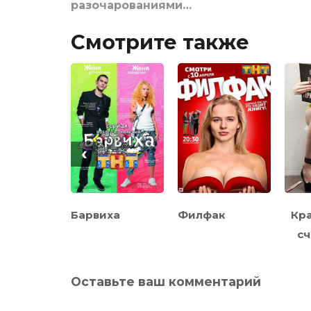
разочарованиями…
Смотрите также
‹
чонки
Барвиха
Филфак
Кра
сч
Оставьте ваш комментарий