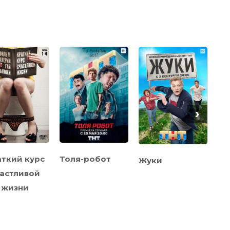
›
ткий курс
Толя-робот
Ми
Жуки
астливой
Жв
жизни