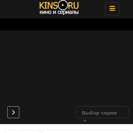
Toggle
navigatio
Выбор серии