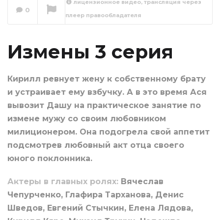
лицензионное видео, трансляция через
0
плеер правообладателя
Измены 4 серия
Сейчас вы смотрите
Измены 3 серия
Кирилл ревнует жену к собственному брату
и устраивает ему взбучку. А в это время Ася
вывозит Дашу на практическое занятие по
измене мужу со своим любовником
милиционером. Она подогрела свой аппетит
подсмотрев любовный акт отца своего
юного поклонника.
Актеры в главных ролях:
Вячеслав
Чепурченко, Глафира Тарханова, Денис
Шведов, Евгений Стычкин, Елена Лядова,