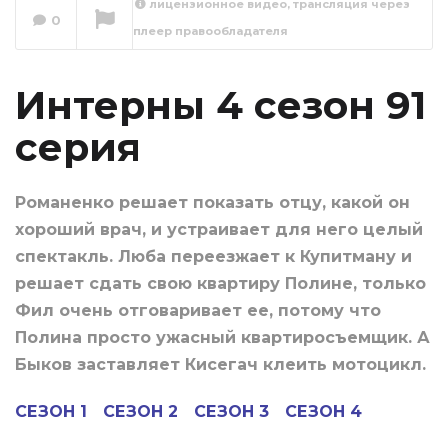
лицензионное видео, трансляция через
0
плеер правообладателя
Интерны 4 сезон
92 серия
Сейчас вы смотрите
Интерны 4 сезон 91
серия
Романенко решает показать отцу, какой он
хороший врач, и устраивает для него целый
спектакль. Люба переезжает к Купитману и
решает сдать свою квартиру Полине, только
Фил очень отговаривает ее, потому что
Полина просто ужасный квартиросъемщик. А
Быков заставляет Кисегач клеить мотоцикл.
СЕЗОН 1
СЕЗОН 2
СЕЗОН 3
СЕЗОН 4