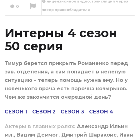
лицензионное видео, трансляция через
0
плеер правообладателя
Интерны 4 сезон 51
серия
Сейчас вы смотрите
Интерны 4 сезон
50 серия
Тимур берется прикрыть Романенко перед
зав. отделения, а сам попадает в нелепую
ситуацию – теперь помощь нужна ему. Но у
новенького врача есть парочка козырьков.
Чем же закончится очередной день?
СЕЗОН 1
СЕЗОН 2
СЕЗОН 3
СЕЗОН 4
Актеры в главных ролях:
Александр Ильин
мл., Вадим Демчог, Дмитрий Шаракоис, Иван