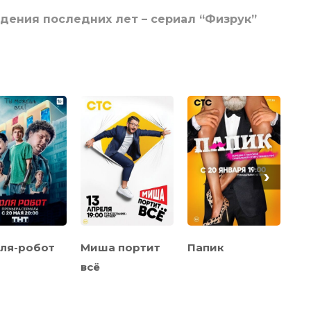
дения последних лет – сериал “Физрук”
›
ля-робот
Миша портит
Папик
Д
всё