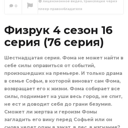
лицензионное видео, трансляция через
серия (77 серия)
0
плеер правообладателя
От звонка до
звонка
Сейчас вы смотрите
Физрук 4 сезон 16
серия (76 серия)
Шестнадцатая серия. Фома не может найти в
себе силы оправиться от событий,
произошедших на премьере. И только драма
в семье Софьи, в которой виноват сам Фома,
возвращает его к жизни. Фома собирает все
силы, поднимает на уши весь город, не спит,
не ест и доводит себя до грани безумия.
Сможет ли жертва и героизм Фомы
загладить его вину перед Софьей или он
снова уедет один в закат, в лес, в изгнание?