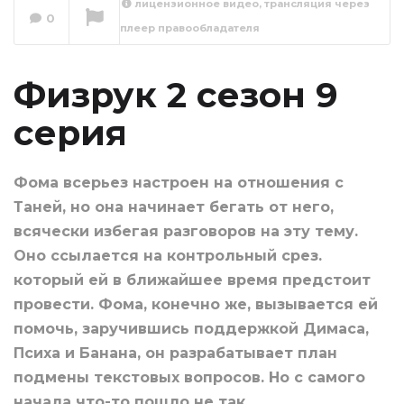
лицензионное видео, трансляция через
0
плеер правообладателя
Физрук 2 сезон 10
серия
Сейчас вы смотрите
Физрук 2 сезон 9
серия
Фома всерьез настроен на отношения с
Таней, но она начинает бегать от него,
всячески избегая разговоров на эту тему.
Оно ссылается на контрольный срез.
который ей в ближайшее время предстоит
провести. Фома, конечно же, вызывается ей
помочь, заручившись поддержкой Димаса,
Психа и Банана, он разрабатывает план
подмены текстовых вопросов. Но с самого
начала что-то пошло не так...