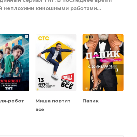
дийный сериал ТНТ. В последнее время
ей неплохими киношными работами…
›
ля-робот
Миша портит
Папик
Д
всё