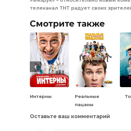
«Физрук» – относительно новый коме
телеканал ТНТ радует своих зрител
Смотрите также
‹
 Элеон
Интерны
Реальные
То
пацаны
Оставьте ваш комментарий