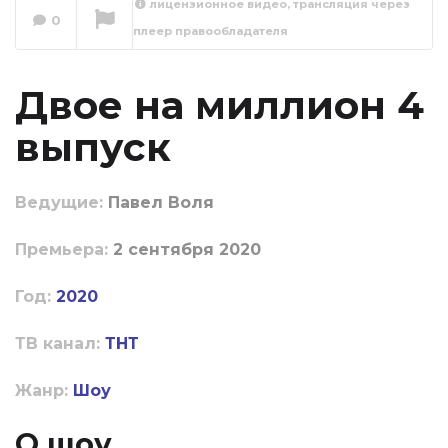
лицензионное видео, трансляция через
0
плеер правообладателя
Двое на миллион
Сейчас вы смотрите
Двое на миллион 4
выпуск
Ведущие:
Павел Воля
Пpeмьepa:
2 сентября 2020
Год:
2020
ТВ канал:
ТНТ
Жанр:
Шоу
О шоу