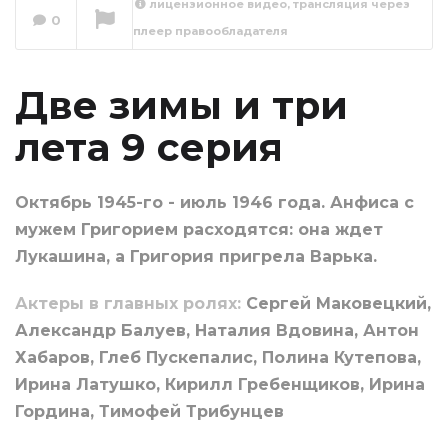
лицензионное видео, трансляция через
0
плеер правообладателя
Две зимы и три
лета 10 серия
Сейчас вы смотрите
Две зимы и три
лета 9 серия
Октябрь 1945-го - июль 1946 года. Анфиса с
мужем Григорием расходятся: она ждет
Лукашина, а Григория пригрела Варька.
Актеры в главных ролях:
Сергей Маковецкий,
Александр Балуев, Наталия Вдовина, Антон
Хабаров, Глеб Пускепалис, Полина Кутепова,
Ирина Латушко, Кирилл Гребенщиков, Ирина
Гордина, Тимофей Трибунцев