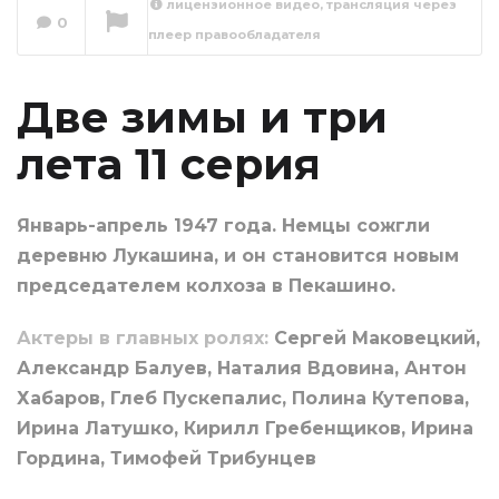
лицензионное видео, трансляция через
0
плеер правообладателя
Две зимы и три
лета 12 серия
Сейчас вы смотрите
Две зимы и три
лета 11 серия
Январь-апрель 1947 года. Немцы сожгли
деревню Лукашина, и он становится новым
председателем колхоза в Пекашино.
Актеры в главных ролях:
Сергей Маковецкий,
Александр Балуев, Наталия Вдовина, Антон
Хабаров, Глеб Пускепалис, Полина Кутепова,
Ирина Латушко, Кирилл Гребенщиков, Ирина
Гордина, Тимофей Трибунцев