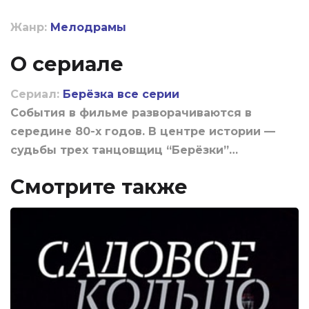
Жанр:
Мелодрамы
О сериале
Сериал:
Берёзка все серии
События в фильме разворачиваются в
середине 80-х годов. В центре истории —
судьбы трех танцовщиц “Берёзки”…
Смотрите также