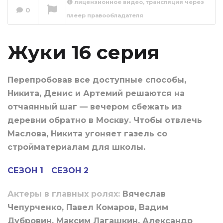
лицензионное видео, трансляция через
0
плеер правообладателя
Жуки
Сейчас вы смотрите
Жуки 16 серия
Перепробовав все доступные способы,
Никита, Денис и Артемий решаются на
отчаянный шаг — вечером сбежать из
деревни обратно в Москву. Чтобы отвлечь
Маслова, Никита угоняет газель со
стройматериалам для школы.
СЕЗОН 1
СЕЗОН 2
Актеры в главных ролях:
Вячеслав
Чепурченко, Павел Комаров, Вадим
Дубровин, Максим Лагашкин, Александр