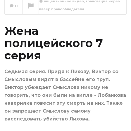
лицензионное видео, трансляция через
Жена
0
плеер правообладателя
полицейского 8
серия
Сейчас вы смотрите
Жена
полицейского 7
серия
Cедьмая серия. Придя к Лихову, Виктор со
Смысловым видят в бассейне его труп.
Виктор убеждает Смыслова никому не
говорить, что они были на вилле - Лобанкова
наверняка повесит эту смерть на них. Также
он запрещает Смыслову самому
расследовать убийство Лихова...