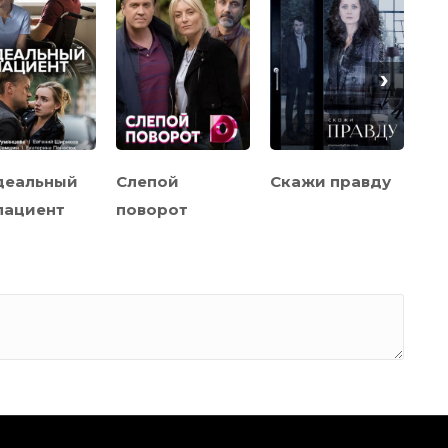
›
деальный
Слепой
Скажи правду
Вс
пациент
поворот
по