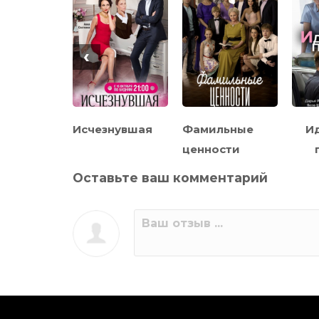
‹
тое
Исчезнувшая
Фамильные
И
ло
ценности
Оставьте ваш комментарий