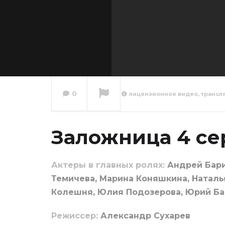
0
лицензионное видео, трансл
Залож
Заложница 4 се
Сейчас вы смотрите
Актеры в главных ролях:
Андрей Бари
Темичева, Марина Коняшкина, Наталь
Колешня, Юлия Подозерова, Юрий Ба
Режиссер:
Александр Сухарев