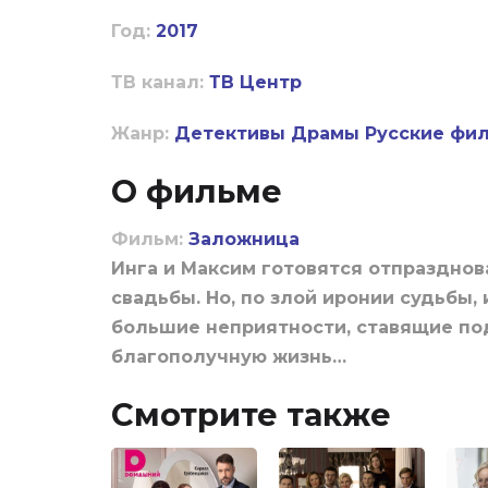
Год:
2017
ТВ канал:
ТВ Центр
Жанр:
Детективы
Драмы
Русские фи
О фильме
Фильм:
Заложница
Инга и Максим готовятся отпраздно
свадьбы. Но, по злой иронии судьбы,
большие неприятности, ставящие по
благополучную жизнь…
Смотрите также