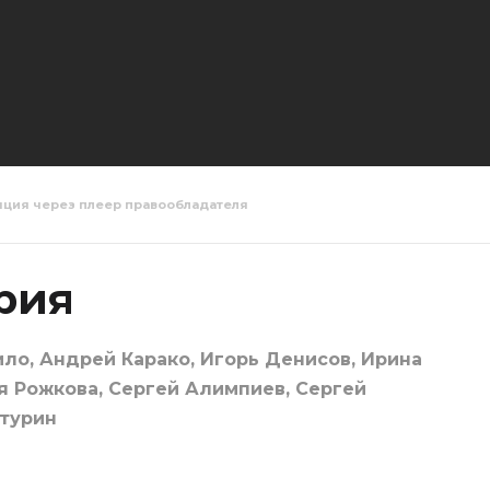
яция через плеер правообладателя
ница
Заложница 1 серия
Заложниц
рия
ло, Андрей Карако, Игорь Денисов, Ирина
я Рожкова, Сергей Алимпиев, Сергей
турин