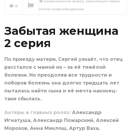
лицензионное видео, трансляция через
0
плеер правообладателя
Забытая женщина
3 серия
Сейчас вы смотрите
Забытая женщина
2 серия
По приезду матери, Сергей узнаёт, что отец
расстался с мамой из – за её тяжёлой
болезни. Но преодолев все трудности и
поборов болезнь она долгих тридцать лет
пыталась найти сына и её мечта наконец-
таки сбылась.
Актеры в главных ролях:
Александр
Игнатуша, Александр Пожарский, Алексей
Морозов, Анна Миклош, Артур Ваха,