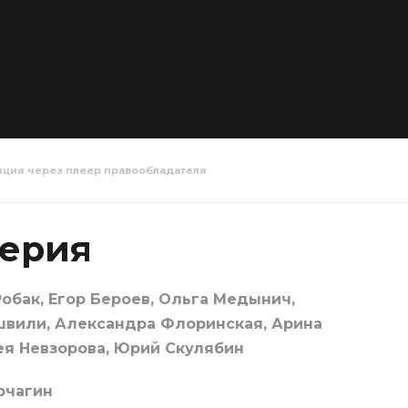
яция через плеер правообладателя
семей 7
Война семей 8
Война се
серия
серия
серия
обак, Егор Бероев, Ольга Медынич,
швили, Александра Флоринская, Арина
ея Невзорова, Юрий Скулябин
рчагин