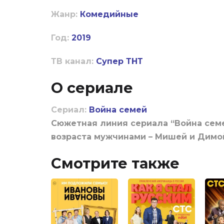
Жанр:
Комедийные
Год:
2019
ТВ канал:
Супер
ТНТ
О сериале
Сериал:
Война семей
Сюжетная линия сериала “Война семе
возраста мужчинами – Мишей и Димо
Смотрите также