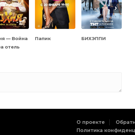
›
ня — Война
Папик
БИХЭППИ
Фи
за отель
О проекте
Обратн
Политика конфиден