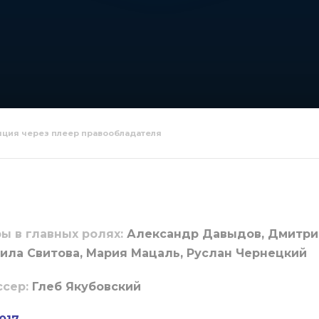
яция через плеер правообладателя
ы в главных ролях:
Александр Давыдов, Дмитрий
ла Свитова, Мария Мацаль, Руслан Чернецкий
ссер:
Глеб Якубовский