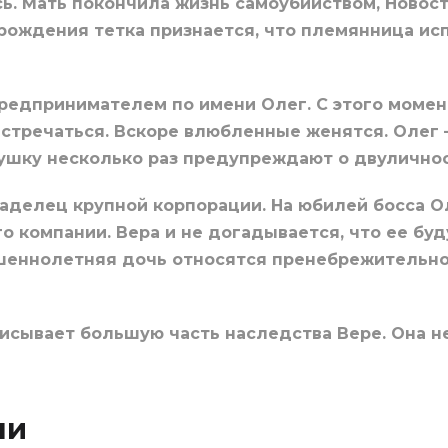
ь. Мать покончила жизнь самоубийством, Новост
рождения тетка признается, что племянница исп
предпринимателем по имени Олег. С этого моме
тречаться. Вскоре влюбленные женятся. Олег –
ушку несколько раз предупреждают о двуличнос
ладелец крупной корпорации. На юбилей босса О
о компании. Вера и не догадывается, что ее бу
шеннолетняя дочь относятся пренебрежительно 
писывает большую часть наследства Вере. Она н
ли