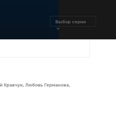
Выбор серии
 Кравчук, Любовь Германова,