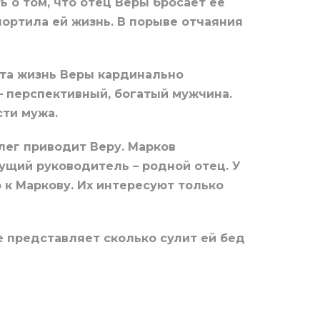
ь о том, что отец Веры бросает ее
ортила ей жизнь. В порыве отчаяния
нта жизнь Веры кардинально
 перспективный, богатый мужчина.
ти мужа.
лег приводит Веру. Марков
дущий руководитель – родной отец. У
к Маркову. Их интересуют только
е представляет сколько сулит ей бед