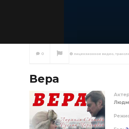
0
лицензионное видео, трансл
Вера
Сейчас вы смотрите
Актер
Людми
Режи