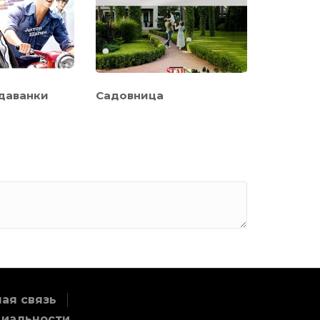
даванки
Садовница
Меня зов
ая связь
циальности