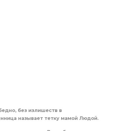
бедно, без излишеств в
янница называет тетку мамой Людой.