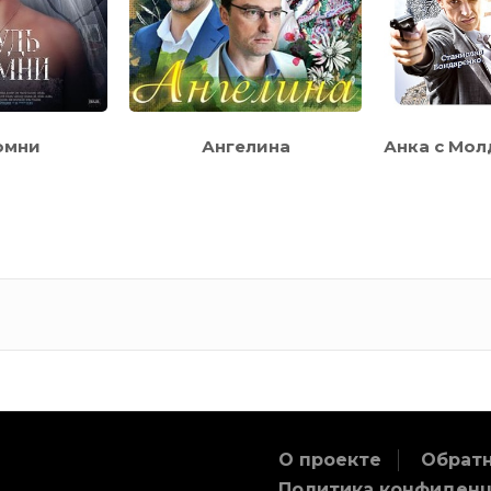
омни
Ангелина
Анка с Мол
О проекте
Обратн
Политика конфиден