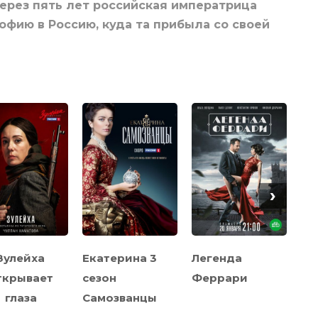
ерез пять лет российская императрица
фию в Россию, куда та прибыла со своей
›
Зулейха
Екатерина 3
Легенда
Че
ткрывает
сезон
Феррари
глаза
Самозванцы