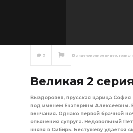
0
лицензионное видео, трансл
Велика
Великая 2 сери
Сейчас вы смотрите
Выздоровев, прусская царица София 
под именем Екатерины Алексеевны. 
венчания. Однако первой брачной ноч
опьянения супруга. Недовольный Пёт
князя в Сибирь. Бестужеву удается с