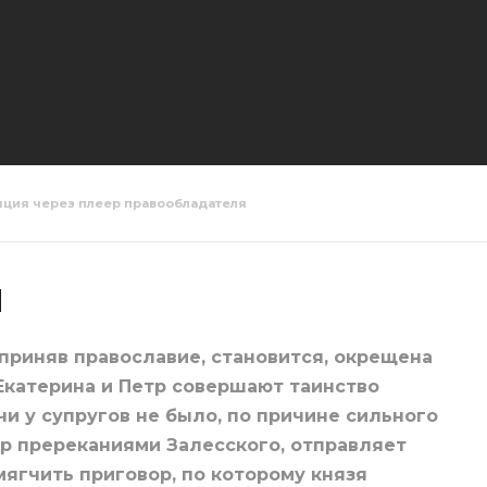
яция через плеер правообладателя
я 3 серия
Великая 4 серия
Великая 5
я
приняв православие, становится, окрещена
Екатерина и Петр совершают таинство
и у супругов не было, по причине сильного
р пререканиями Залесского, отправляет
мягчить приговор, по которому князя