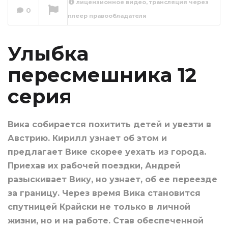
лицензионное видео, трансляция через
Улыбка
0
плеер правообладателя
пересмешника 13
серия
Сейчас вы смотрите
Улыбка
пересмешника 12
серия
Вика собирается похитить детей и увезти в
Австрию. Кирилл узнает об этом и
предлагает Вике скорее уехать из города.
Приехав их рабочей поездки, Андрей
разыскивает Вику, но узнает, об ее переезде
за границу. Через время Вика становится
спутницей Крайски не только в личной
жизни, но и на работе. Став обеспеченной