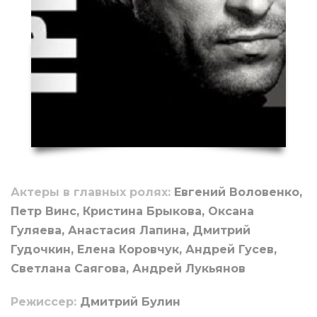
Актеры в главных ролях:
Евгений Воловенко,
Петр Винс, Кристина Брыкова, Оксана
Гуляева, Анастасия Лапина, Дмитрий
Гудочкин, Елена Коровчук, Андрей Гусев,
Светлана Саягова, Андрей Лукьянов
Режиссер:
Дмитрий Булин