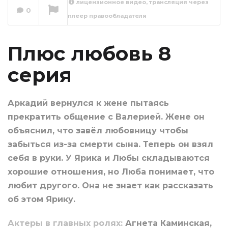
лицензионное видео, трансляция через
0
плеер правообладателя
Плюс любовь 9
серия
Сейчас вы смотрите
Плюс любовь 8
серия
Аркадий вернулся к жене пытаясь
прекратить общение с Валерией. Жене он
объяснил, что завёл любовницу чтобы
забыться из-за смерти сына. Теперь он взял
себя в руки. У Ярика и Любы складываются
хорошие отношения, но Люба понимает, что
любит другого. Она не знает как рассказать
об этом Ярику.
Актеры в главных ролях:
Агнета Каминская,