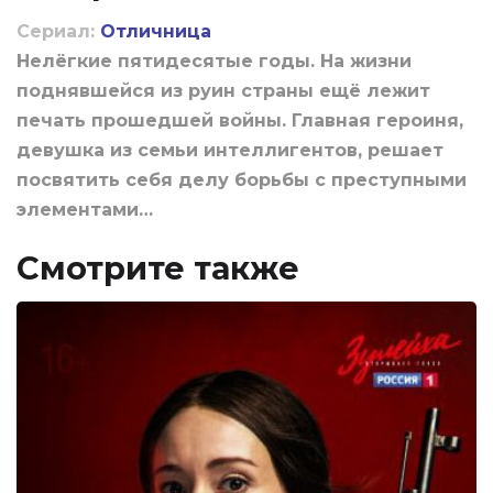
Сериал:
Отличница
Нелёгкие пятидесятые годы. На жизни
поднявшейся из руин страны ещё лежит
печать прошедшей войны. Главная героиня,
девушка из семьи интеллигентов, решает
посвятить себя делу борьбы с преступными
элементами…
Смотрите также