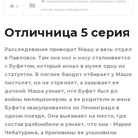
лицензионное видео, трансляция через
0
плеер правообладателя
Отличница 6 серия
Сейчас вы смотрите
Отличница 5 серия
Расследование приводит Машу и весь отдел
в Павловск. Там она нос к носу сталкивается
с Буфетом, который искал в музее одну из
статуэток. В погоне бандит отбирает у Маши
пистолет, но не стреляет, а называет ее
дочкой. Маша узнает, что Буфет был до
войны милиционером, а ее родители и жена
Буфета эвакуировались из Ленинграда в
одном поезде. Она выезжает на место, где
состав разбомбили и узнает, что она - Мария
Чебатурина, а Крапивины ее усыновили