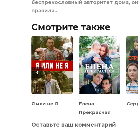
беспрекословный авторитет дома, она
правила…
Смотрите также
‹
я жизнь
Я или не Я
Елена
Сер
ариты
Прекрасная
Оставьте ваш комментарий