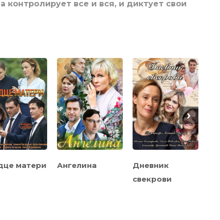
 контролирует все и вся, и диктует свои
›
дце матери
Ангелина
Дневник
В 
свекрови
те