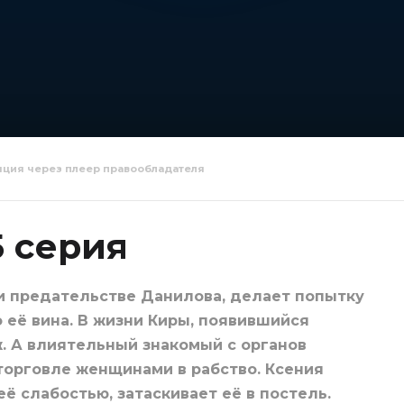
яция через плеер правообладателя
 гнездо 6
Осиное гнездо 7
Осиное г
серия
серия
5 серия
и предательстве Данилова, делает попытку
о её вина. В жизни Киры, появившийся
ж. А влиятельный знакомый с органов
торговле женщинами в рабство. Ксения
ё слабостью, затаскивает её в постель.