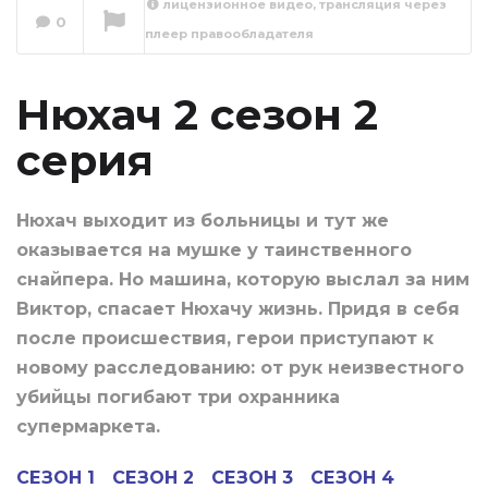
лицензионное видео, трансляция через
0
плеер правообладателя
Нюхач 2 сезон 3
серия
Сейчас вы смотрите
Нюхач 2 сезон 2
серия
Нюхач выходит из больницы и тут же
оказывается на мушке у таинственного
снайпера. Но машина, которую выслал за ним
Виктор, спасает Нюхачу жизнь. Придя в себя
после происшествия, герои приступают к
новому расследованию: от рук неизвестного
убийцы погибают три охранника
супермаркета.
СЕЗОН 1
СЕЗОН 2
СЕЗОН 3
СЕЗОН 4