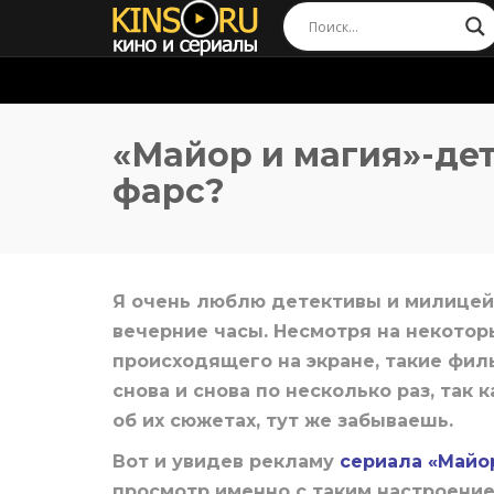
«Майор и магия»-де
фарс?
Я очень люблю детективы и милицейс
вечерние часы. Несмотря на некотор
происходящего на экране, такие фил
снова и снова по несколько раз, так к
об их сюжетах, тут же забываешь.
Вот и увидев рекламу
сериала «Майо
просмотр именно с таким настроением