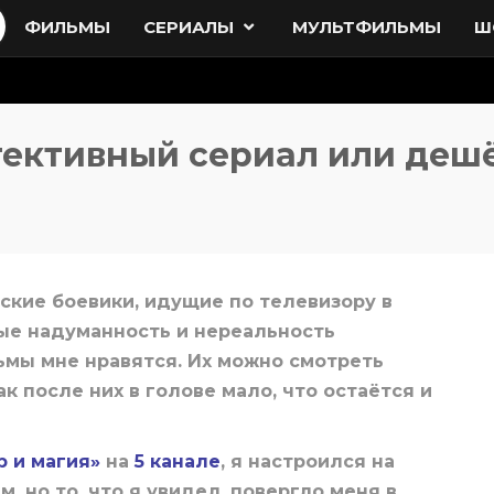
ФИЛЬМЫ
СЕРИАЛЫ
МУЛЬТФИЛЬМЫ
Ш
тективный сериал или деш
кие боевики, идущие по телевизору в
ые надуманность и нереальность
ьмы мне нравятся. Их можно смотреть
ак после них в голове мало, что остаётся и
р и магия»
на
5 канале
, я настроился на
, но то, что я увидел, повергло меня в