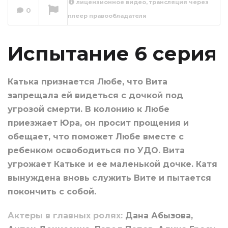
лицензионное видео, трансляция через
0
плеер правообладателя
Испытание 7 серия
Сейчас вы смотрите
Испытание 6 серия
Катька признается Любе, что Вита
запрещала ей видеться с дочкой под
угрозой смерти. В колонию к Любе
приезжает Юра, он просит прощения и
обещает, что поможет Любе вместе с
ребенком освободиться по УДО. Вита
угрожает Катьке и ее маленькой дочке. Катя
вынуждена вновь служить Вите и пытается
покончить с собой.
Актеры в главных ролях:
Дана Абызова,