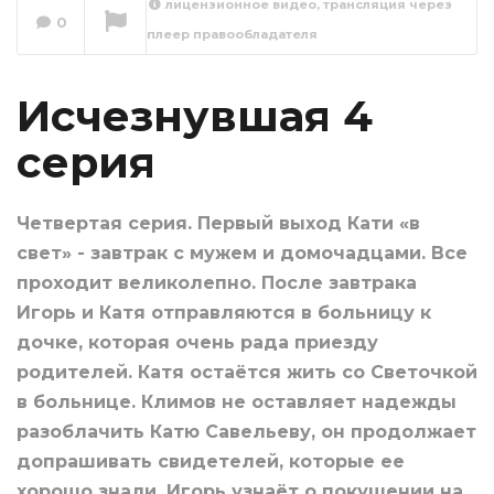
лицензионное видео, трансляция через
0
плеер правообладателя
Исчезнувшая 5
серия
Сейчас вы смотрите
Исчезнувшая 4
серия
Четвертая серия. Первый выход Кати «в
свет» - завтрак с мужем и домочадцами. Все
проходит великолепно. После завтрака
Игорь и Катя отправляются в больницу к
дочке, которая очень рада приезду
родителей. Катя остаётся жить со Светочкой
в больнице. Климов не оставляет надежды
разоблачить Катю Савельеву, он продолжает
допрашивать свидетелей, которые ее
хорошо знали. Игорь узнаёт о покушении на