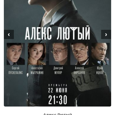
‹
›
Алекс Лютый