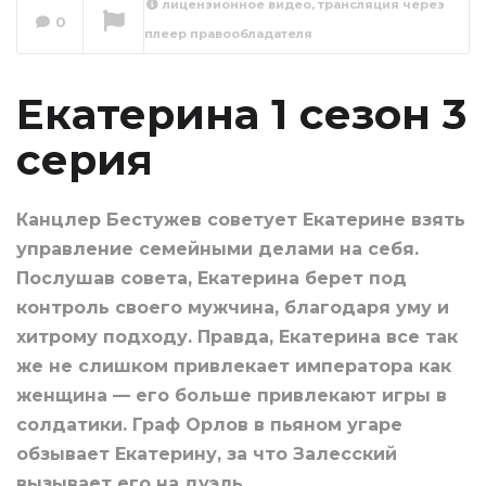
лицензионное видео, трансляция через
0
плеер правообладателя
Екатерина 1 сезон
4 серия
Сейчас вы смотрите
Екатерина 1 сезон 3
серия
Канцлер Бестужев советует Екатерине взять
управление семейными делами на себя.
Послушав совета, Екатерина берет под
контроль своего мужчина, благодаря уму и
хитрому подходу. Правда, Екатерина все так
же не слишком привлекает императора как
женщина — его больше привлекают игры в
солдатики. Граф Орлов в пьяном угаре
обзывает Екатерину, за что Залесский
вызывает его на дуэль.