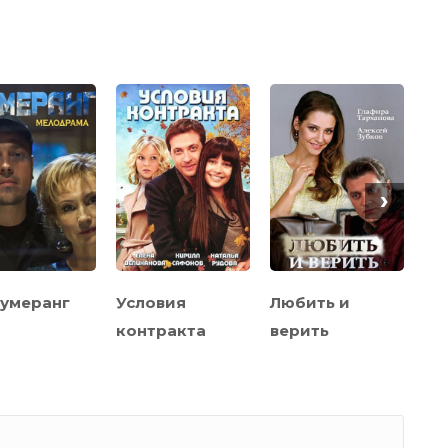
›
умеранг
Условия
Любить и
На
контракта
верить
на