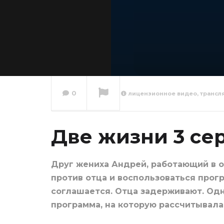
0
лицензионное видео, трансл
Две жи
Две жизни 3 се
Сейчас вы смотрите
Друг жениха Андрей, работающий в 
против отца и воспользоваться про
соглашается. Отца задерживают. Одн
программа, на которую рассчитывала