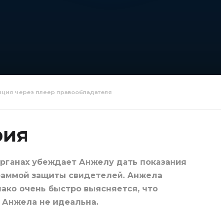
яция через плеер правообладателя
зни 4 серия
Две жизни 5 серия
Две жизн
рия
органах убеждает Анжелу дать показания
граммой защиты свидетелей. Анжела
ако очень быстро выясняется, что
 Анжела не идеальна.