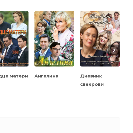
›
дце матери
Ангелина
Дневник
Ис
свекрови