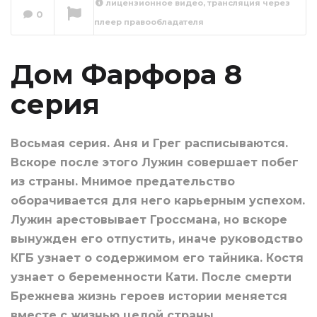
лицензионное видео, трансляция через
0
плеер правообладателя
Дом Фарфора
Сейчас вы смотрите
Дом Фарфора 8
серия
Восьмая серия. Аня и Грег расписываются.
Вскоре после этого Лужин совершает побег
из страны. Мнимое предательство
оборачивается для него карьерным успехом.
Лужин арестовывает Гроссмана, но вскоре
вынужден его отпустить, иначе руководство
КГБ узнает о содержимом его тайника. Костя
узнает о беременности Кати. После смерти
Брежнева жизнь героев истории меняется
вместе с жизнью целой страны.