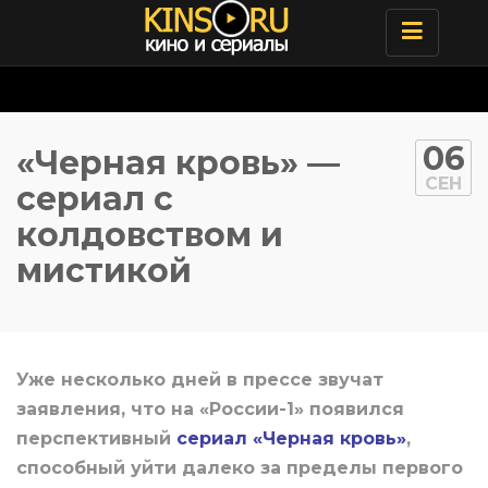
Toggle
navigatio
06
«Черная кровь» —
СЕН
сериал с
колдовством и
мистикой
Уже несколько дней в прессе звучат
заявления, что на «России-1» появился
перспективный
сериал «Черная кровь»
,
способный уйти далеко за пределы первого