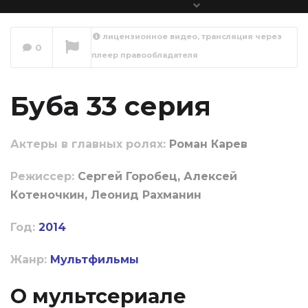
лицензионное видео, трансляция через
0
плеер правообладателя
Буба 34 серия
Сейчас вы смотрите
Буба 33 серия
Актеры в главных ролях:
Роман Карев
Режиссер:
Сергей Горобец, Алексей
Котеночкин, Леонид Рахманин
Год:
2014
Жанр:
Мультфильмы
О мультсериале