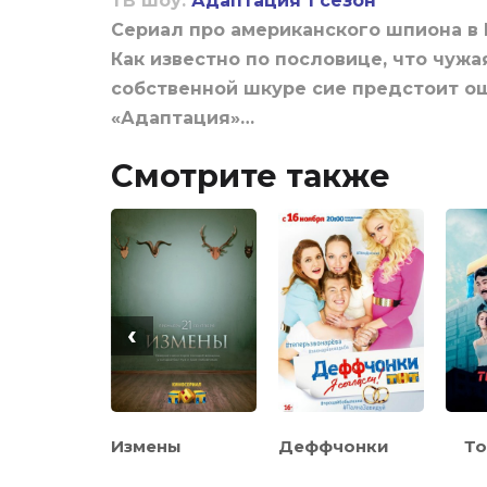
ТВ шоу:
Адаптация 1 сезон
Сериал про американского шпиона в 
Как известно по пословице, что чужа
собственной шкуре сие предстоит о
«Адаптация»…
Смотрите также
‹
ц
Измены
Деффчонки
То