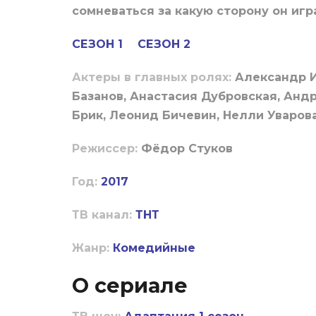
сомневаться за какую сторону он игр
СЕЗОН 1
СЕЗОН 2
Актеры в главных ролях:
Александр И
Базанов, Анастасия Дубровская, Анд
Брик, Леонид Бичевин, Нелли Уварова
Режиссер:
Фёдор Стуков
Год:
2017
ТВ канал:
ТНТ
Жанр:
Комедийные
О сериале