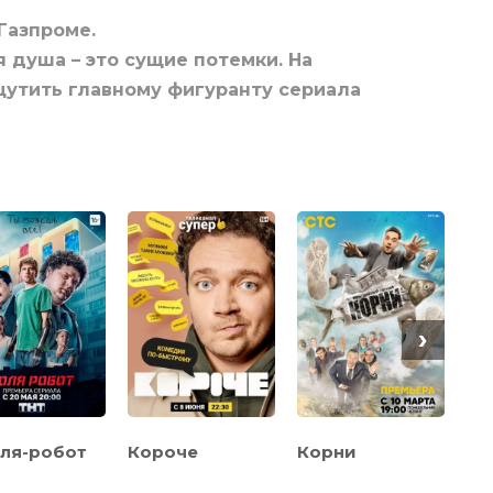
Газпроме.
я душа – это сущие потемки. На
щутить главному фигуранту сериала
›
ля-робот
Короче
Корни
По